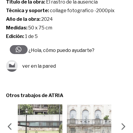
Título de la obra:
El rastro de la ausencia
Técnica y soporte:
collage fotografico -2000pix
Año de la obra:
2024
Medidas:
50 x 75 cm
Edición:
1 de 5
¿Hola, cómo puedo ayudarte?
ver en la pared
Otros trabajos de ATRIA