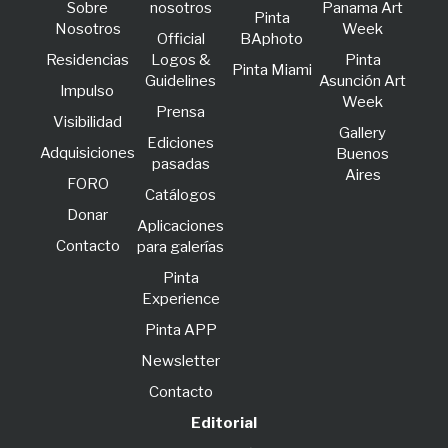
Sobre
nosotros
Panama Art
Pinta
Nosotros
Week
Official
BAphoto
Residencias
Logos &
Pinta
Pinta Miami
Guidelines
Asunción Art
lmpulso
Week
Prensa
Visibilidad
Gallery
Ediciones
Adquisiciones
Buenos
pasadas
Aires
FORO
Catálogos
Donar
Aplicaciones
Contacto
para galerías
Pinta
Experience
Pinta APP
Newsletter
Contacto
Editorial