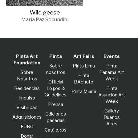
Wild geese
María Paz Secundini
Pinta Art
Pinta
Art Fairs
Events
Foundation
Sobre
Pinta Lima
Pinta
Sobre
nosotros
Panama Art
Pinta
Nosotros
Week
Official
BAphoto
Residencias
Logos &
Pinta
Pinta Miami
Guidelines
Asunción Art
lmpulso
Week
Prensa
Visibilidad
Gallery
Ediciones
Adquisiciones
Buenos
pasadas
Aires
FORO
Catálogos
Donar