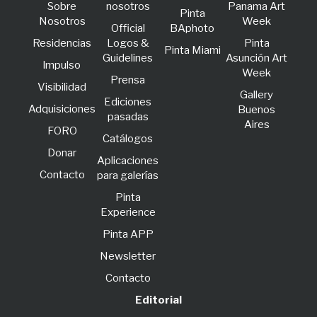
Sobre
nosotros
Panama Art
Pinta
Nosotros
Week
Official
BAphoto
Residencias
Logos &
Pinta
Pinta Miami
Guidelines
Asunción Art
lmpulso
Week
Prensa
Visibilidad
Gallery
Ediciones
Adquisiciones
Buenos
pasadas
Aires
FORO
Catálogos
Donar
Aplicaciones
Contacto
para galerías
Pinta
Experience
Pinta APP
Newsletter
Contacto
Editorial