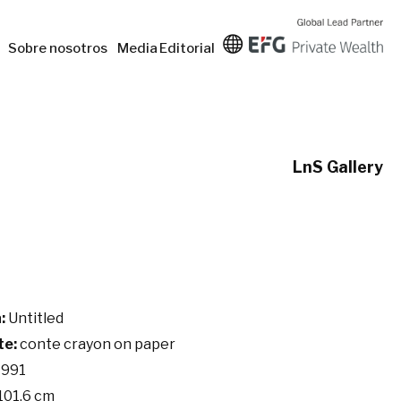
Sobre nosotros
Media
Editorial
LnS Gallery
:
Untitled
te:
conte crayon on paper
991
101.6 cm