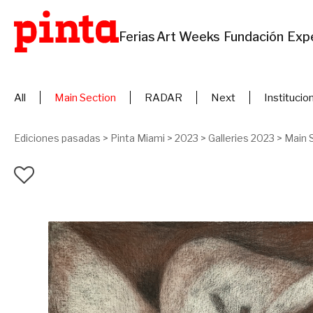
Ferias
Art Weeks
Fundación
Exp
All
Main Section
RADAR
Next
Institucio
Ediciones pasadas
>
Pinta Miami
>
2023
>
Galleries 2023
>
Main 