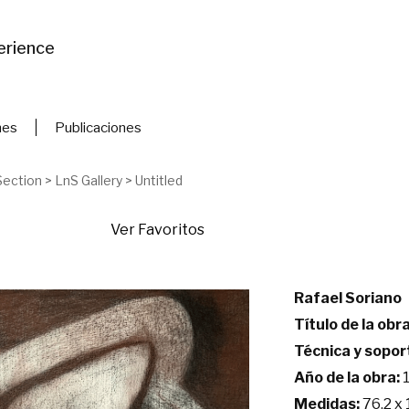
erience
nes
Publicaciones
Section
>
LnS Gallery
>
Untitled
Ver Favoritos
Rafael Soriano
Título de la obra
Técnica y sopor
Año de la obra:
1
Medidas:
76.2 x 