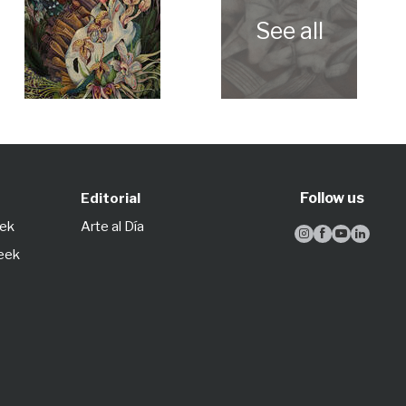
Follow us
Editorial
eek
Arte al Día




Week