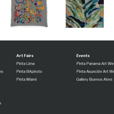
Art Fairs
Events
Pinta Lima
Pinta Panama Art W
es
Pinta BAphoto
Pinta Asunción Art 
Pinta Miami
Gallery Buenos Aires
s