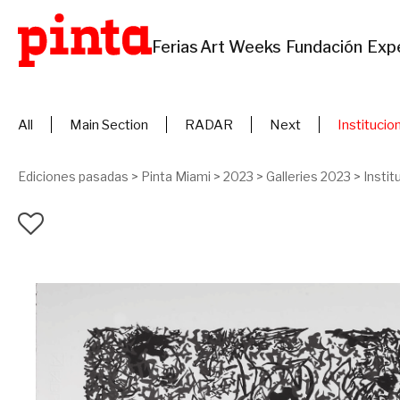
Ferias
Art Weeks
Fundación
Exp
All
Main Section
RADAR
Next
Institucio
Ediciones pasadas
>
Pinta Miami
>
2023
>
Galleries 2023
>
Instit