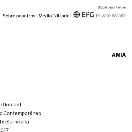
Sobre nosotros
Media
Editorial
AMIA
:
Untitled
io Contemporáneo
te:
Serigrafía
017