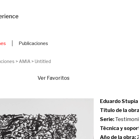
erience
nes
Publicaciones
uciones
>
AMIA
>
Untitled
Ver Favoritos
Eduardo Stupia
Título de la obra
Serie:
Testimon
Técnica y sopor
Año de la obra:
2