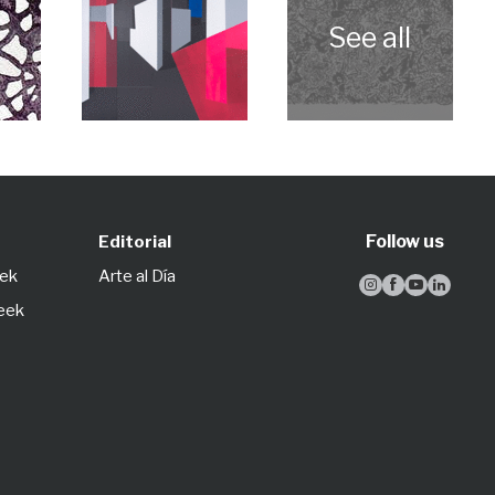
Follow us
Editorial
eek
Arte al Día




Week