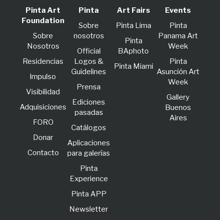
Pinta Art
Pinta
Art Fairs
Events
Foundation
Sobre
Pinta Lima
Pinta
Sobre
nosotros
Panama Art
Pinta
Nosotros
Week
Official
BAphoto
Residencias
Logos &
Pinta
Pinta Miami
Guidelines
Asunción Art
lmpulso
Week
Prensa
Visibilidad
Gallery
Ediciones
Adquisiciones
Buenos
pasadas
Aires
FORO
Catálogos
Donar
Aplicaciones
Contacto
para galerías
Pinta
Experience
Pinta APP
Newsletter