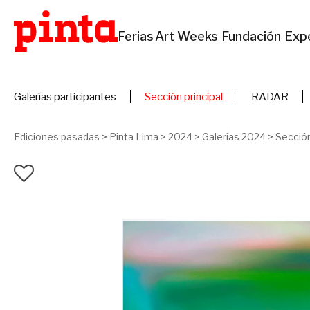
Ferias
Art Weeks
Fundación
Exp
Galerías participantes
Sección principal
RADAR
Ediciones pasadas
>
Pinta Lima
>
2024
>
Galerías 2024
>
Sección