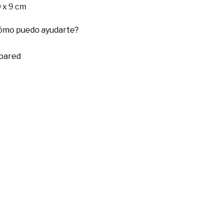
 x 9 cm
cómo puedo ayudarte?
 pared