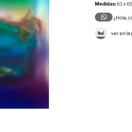
Medidas:
61 x 69
¿Hola, 
ver en la