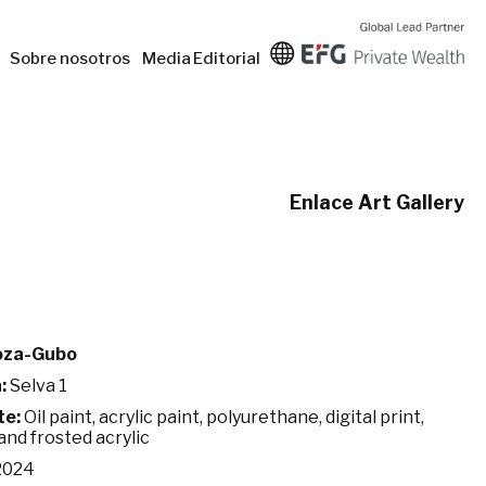
Sobre nosotros
Media
Editorial
Enlace Art Gallery
oza-Gubo
:
Selva 1
te:
Oil paint, acrylic paint, polyurethane, digital print,
and frosted acrylic
2024