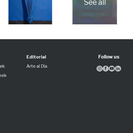
Follow us
Editorial
eek
Arte al Día




Week