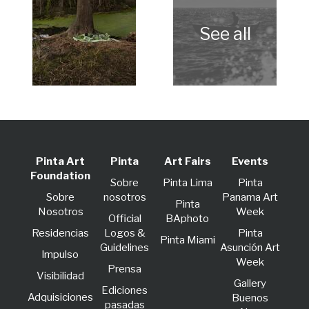
Pinta Art
Pinta
Art Fairs
Events
Foundation
Sobre
Pinta Lima
Pinta
Sobre
nosotros
Panama Art
Pinta
Nosotros
Week
Official
BAphoto
Residencias
Logos &
Pinta
Pinta Miami
Guidelines
Asunción Art
lmpulso
Week
Prensa
Visibilidad
Gallery
Ediciones
Adquisiciones
Buenos
pasadas