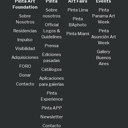
Pinta Art
Pinta
Art Fairs
Events
Foundation
Sobre
Pinta Lima
Pinta
Sobre
nosotros
Panama Art
Pinta
Nosotros
Week
Official
BAphoto
Residencias
Logos &
Pinta
Pinta Miami
Guidelines
Asunción Art
lmpulso
Week
Prensa
Visibilidad
Gallery
Ediciones
Adquisiciones
Buenos
pasadas
Aires
FORO
Catálogos
Donar
Aplicaciones
Contacto
para galerías
Pinta
Experience
Pinta APP
Newsletter
Contacto