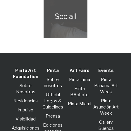
Pinta Art
Pinta
Art Fairs
Events
Foundation
Sobre
Pinta Lima
Pinta
Sobre
nosotros
Panama Art
Pinta
Nosotros
Week
Official
BAphoto
Residencias
Logos &
Pinta
Pinta Miami
Guidelines
Asunción Art
lmpulso
Week
Prensa
Visibilidad
Gallery
Ediciones
Adquisiciones
Buenos