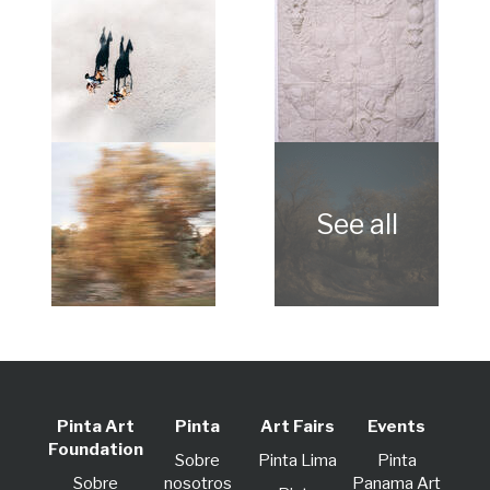
Pinta Art
Pinta
Art Fairs
Events
Foundation
Sobre
Pinta Lima
Pinta
Sobre
nosotros
Panama Art