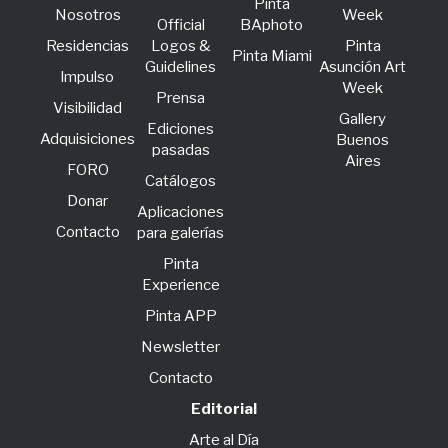
Pinta
Nosotros
Week
Official
BAphoto
Residencias
Logos &
Pinta
Pinta Miami
Guidelines
Asunción Art
lmpulso
Week
Prensa
Visibilidad
Gallery
Ediciones
Adquisiciones
Buenos
pasadas
Aires
FORO
Catálogos
Donar
Aplicaciones
Contacto
para galerías
Pinta
Experience
Pinta APP
Newsletter
Contacto
Editorial
Arte al Día