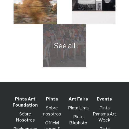
Pinta Art
Pinta
Art Fairs
Events
Foundation
Sobre
Pinta Lima
Pinta
Sobre
nosotros
Panama Art
Pinta
Nosotros
Week
Official
BAphoto