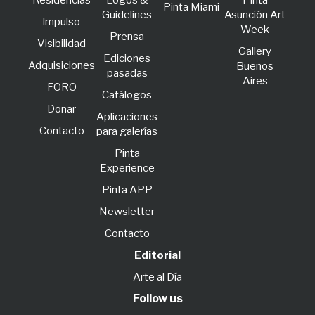
Residencias
Logos &
Pinta
Pinta Miami
Guidelines
Asunción Art
lmpulso
Week
Prensa
Visibilidad
Gallery
Ediciones
Adquisiciones
Buenos
pasadas
Aires
FORO
Catálogos
Donar
Aplicaciones
Contacto
para galerías
Pinta
Experience
Pinta APP
Newsletter
Contacto
Editorial
Arte al Día
Follow us