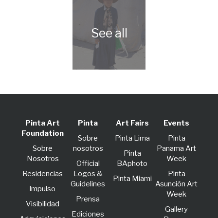
Pinta Art
Pinta
Art Fairs
Events
Foundation
Sobre
Pinta Lima
Pinta
Sobre
nosotros
Panama Art
Pinta
Nosotros
Week
Official
BAphoto
Residencias
Logos &
Pinta
Pinta Miami
Guidelines
Asunción Art
lmpulso
Week
Prensa
Visibilidad
Gallery
Ediciones