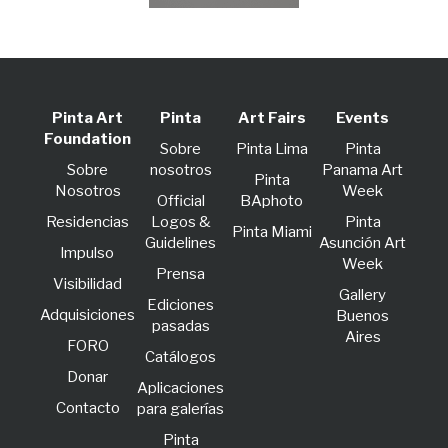
Pinta Art
Pinta
Art Fairs
Events
Foundation
Sobre
Pinta Lima
Pinta
Sobre
nosotros
Panama Art
Pinta
Nosotros
Week
Official
BAphoto
Residencias
Logos &
Pinta
Pinta Miami
Guidelines
Asunción Art
lmpulso
Week
Prensa
Visibilidad
Gallery
Ediciones
Adquisiciones
Buenos
pasadas
Aires
FORO
Catálogos
Donar
Aplicaciones
Contacto
para galerías
Pinta