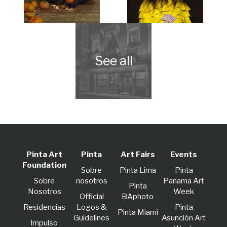
Pinta Art
Pinta
Art Fairs
Events
Foundation
Sobre
Pinta Lima
Pinta
Sobre
nosotros
Panama Art
Pinta
Nosotros
Week
Official
BAphoto
Residencias
Logos &
Pinta
Pinta Miami
Guidelines
Asunción Art
lmpulso