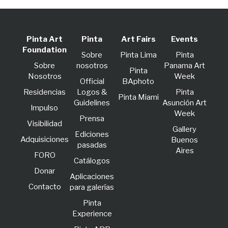
Pinta Art
Pinta
Art Fairs
Events
Foundation
Sobre
Pinta Lima
Pinta
Sobre
nosotros
Panama Art
Pinta
Nosotros
Week
Official
BAphoto
Residencias
Logos &
Pinta
Pinta Miami
Guidelines
Asunción Art
lmpulso
Week
Prensa
Visibilidad
Gallery
Ediciones
Adquisiciones
Buenos
pasadas
Aires
FORO
Catálogos
Donar
Aplicaciones
Contacto
para galerías
Pinta
Experience