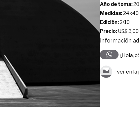
Año de toma:
20
Medidas:
24x40
Edición:
2/10
Precio:
US$ 3,00
Información ad
¿Hola, 
ver en la