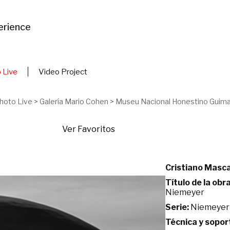
erience
 Live
Video Project
hoto Live
>
Galería Mario Cohen
>
Museu Nacional Honestino Guima
Ver Favoritos
Cristiano Masc
Título de la obra
Niemeyer
Serie:
Niemeyer
Técnica y sopor