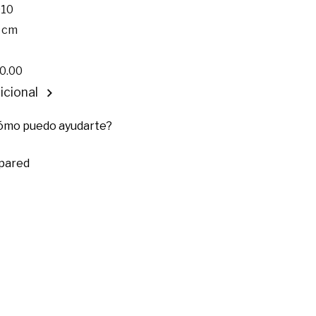
10
 cm
0.00
icional
cómo puedo ayudarte?
 pared