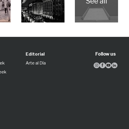
Follow us
Editorial
eek
Arte al Día




Week