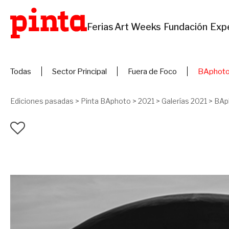
Ferias
Art Weeks
Fundación
Exp
Todas
Sector Principal
Fuera de Foco
BAphoto
Ediciones pasadas
>
Pinta BAphoto
>
2021
>
Galerías 2021
>
BAp