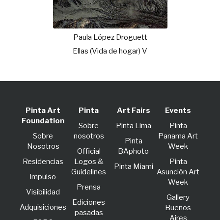
Paula López Droguett
Ellas (Vida de hogar) V
Pinta Art
Pinta
Art Fairs
Events
Foundation
Sobre
Pinta Lima
Pinta
Sobre
nosotros
Panama Art
Pinta
Nosotros
Week
Official
BAphoto
Residencias
Logos &
Pinta
Pinta Miami
Guidelines
Asunción Art
lmpulso
Week
Prensa
Visibilidad
Gallery
Ediciones
Adquisiciones
Buenos
pasadas
Aires