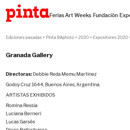
Ferias
Art Weeks
Fundación
Exp
Ediciones pasadas
>
Pinta BAphoto
>
2020
>
Expositores 2020
Granada Gallery
Directoras:
Debbie Reda Memu Martinez
Godoy Cruz 1644, Buenos Aires, Argentina.
ARTISTAS EXHIBIDOS
Romina Ressia
Luciana Berneri
Lucas Garsés
Diego Ballestrasse