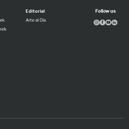
Follow us
Editorial
eek
Arte al Día




Week