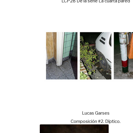
LCP28 De la serie La cuarta pared
Lucas Garses
Composición #2. Díptico.