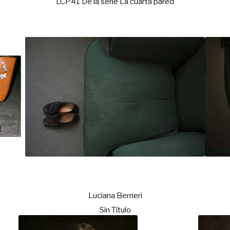
LCP41 De la serie La cuarta pared
Luciana Berneri
Sin Título