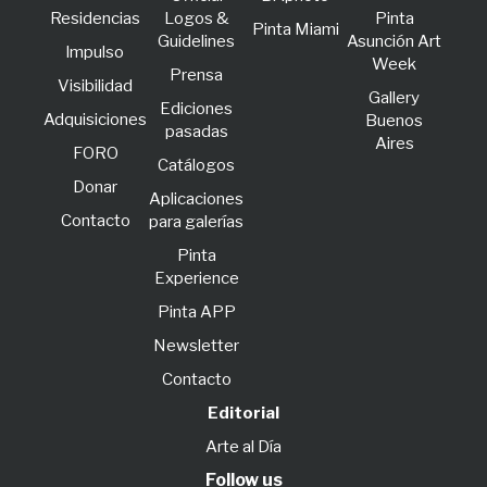
Residencias
Logos &
Pinta
Pinta Miami
Guidelines
Asunción Art
lmpulso
Week
Prensa
Visibilidad
Gallery
Ediciones
Adquisiciones
Buenos
pasadas
Aires
FORO
Catálogos
Donar
Aplicaciones
Contacto
para galerías
Pinta
Experience
Pinta APP
Newsletter
Contacto
Editorial
Arte al Día
Follow us