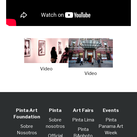
Video
Video
Pinta Art
Pinta
Art Fairs
Events
Foundation
Sobre
Pinta Lima
Pinta
Sobre
nosotros
Panama Art
Pinta
Nosotros
Week
Official
BAphoto