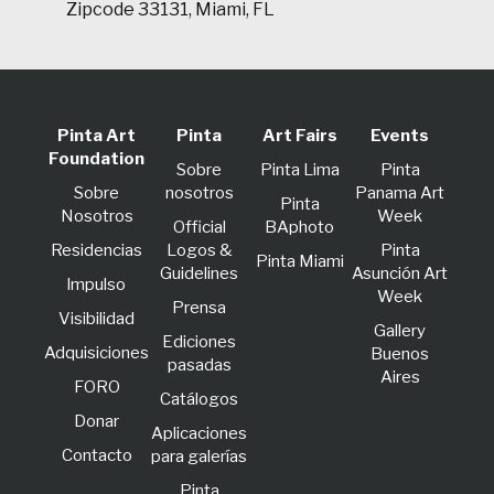
Zipcode 33131, Miami, FL
Pinta Art
Pinta
Art Fairs
Events
Foundation
Sobre
Pinta Lima
Pinta
Sobre
nosotros
Panama Art
Pinta
Nosotros
Week
Official
BAphoto
Residencias
Logos &
Pinta
Pinta Miami
Guidelines
Asunción Art
lmpulso
Week
Prensa
Visibilidad
Gallery
Ediciones
Adquisiciones
Buenos
pasadas
Aires
FORO
Catálogos
Donar
Aplicaciones
Contacto
para galerías
Pinta