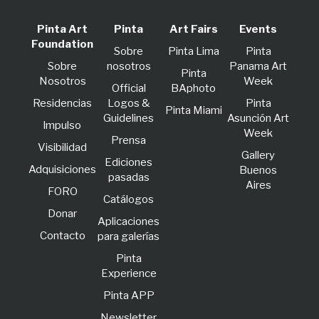
Pinta Art
Pinta
Art Fairs
Events
Foundation
Sobre
Pinta Lima
Pinta
Sobre
nosotros
Panama Art
Pinta
Nosotros
Week
Official
BAphoto
Residencias
Logos &
Pinta
Pinta Miami
Guidelines
Asunción Art
lmpulso
Week
Prensa
Visibilidad
Gallery
Ediciones
Adquisiciones
Buenos
pasadas
Aires
FORO
Catálogos
Donar
Aplicaciones
Contacto
para galerías
Pinta
Experience
Pinta APP
Newsletter