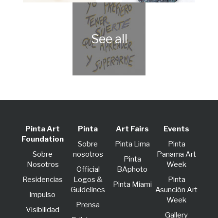
Pinta Art
Pinta
Art Fairs
Events
Foundation
Sobre
Pinta Lima
Pinta
Sobre
nosotros
Panama Art
Pinta
Nosotros
Week
Official
BAphoto
Residencias
Logos &
Pinta
Pinta Miami
Guidelines
Asunción Art
lmpulso
Week
Prensa
Visibilidad
Gallery