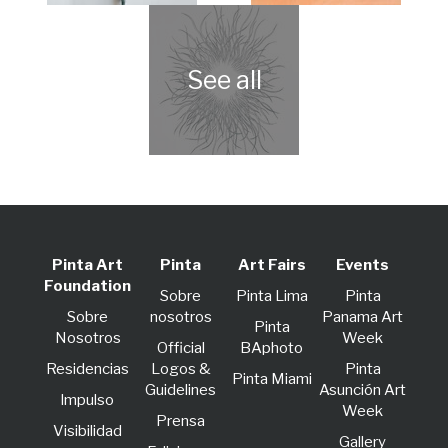
Pinta Art
Pinta
Art Fairs
Events
Foundation
Sobre
Pinta Lima
Pinta
Sobre
nosotros
Panama Art
Pinta
Nosotros
Week
Official
BAphoto
Residencias
Logos &
Pinta
Pinta Miami
Guidelines
Asunción Art
lmpulso
Week
Prensa
Visibilidad
Gallery