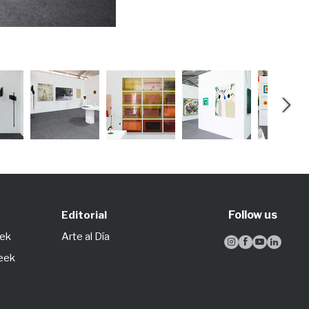
Aninat Ga
Follow us
Editorial
eek
Arte al Día




Week