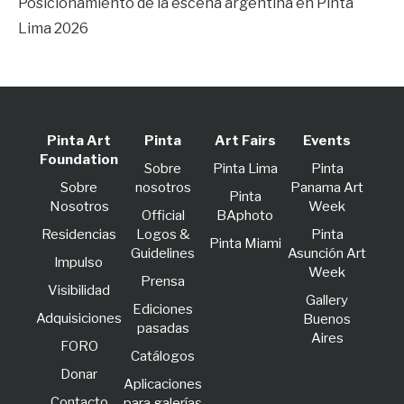
Posicionamiento de la escena argentina en Pinta
Lima 2026
Pinta Art
Pinta
Art Fairs
Events
Foundation
Sobre
Pinta Lima
Pinta
Sobre
nosotros
Panama Art
Pinta
Nosotros
Week
Official
BAphoto
Residencias
Logos &
Pinta
Pinta Miami
Guidelines
Asunción Art
lmpulso
Week
Prensa
Visibilidad
Gallery
Ediciones
Adquisiciones
Buenos
pasadas
Aires
FORO
Catálogos
Donar
Aplicaciones
Contacto
para galerías