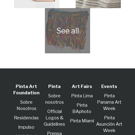
Pinta Art
Pinta
Art Fairs
Events
Foundation
Sobre
Pinta Lima
Pinta
Sobre
nosotros
Panama Art
Pinta
Nosotros
Week
Official
BAphoto
Residencias
Logos &
Pinta
Pinta Miami
Guidelines
Asunción Art
lmpulso
Week
Prensa