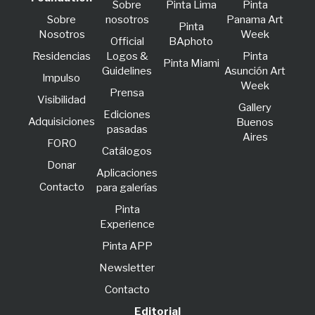
Sobre
Pinta Lima
Pinta
Sobre
nosotros
Panama Art
Pinta
Nosotros
Week
Official
BAphoto
Residencias
Logos &
Pinta
Pinta Miami
Guidelines
Asunción Art
lmpulso
Week
Prensa
Visibilidad
Gallery
Ediciones
Adquisiciones
Buenos
pasadas
Aires
FORO
Catálogos
Donar
Aplicaciones
Contacto
para galerías
Pinta
Experience
Pinta APP
Newsletter
Contacto
Editorial