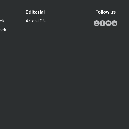
Follow us
Editorial
eek
Arte al Día




Week