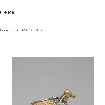
erience
Albornoz” en el MALI
>
fotos