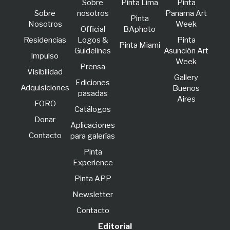
Sobre
Pinta Lima
Pinta
Sobre
nosotros
Panama Art
Pinta
Nosotros
Week
Official
BAphoto
Residencias
Logos &
Pinta
Pinta Miami
Guidelines
Asunción Art
lmpulso
Week
Prensa
Visibilidad
Gallery
Ediciones
Adquisiciones
Buenos
pasadas
Aires
FORO
Catálogos
Donar
Aplicaciones
Contacto
para galerías
Pinta
Experience
Pinta APP
Newsletter
Contacto
Editorial