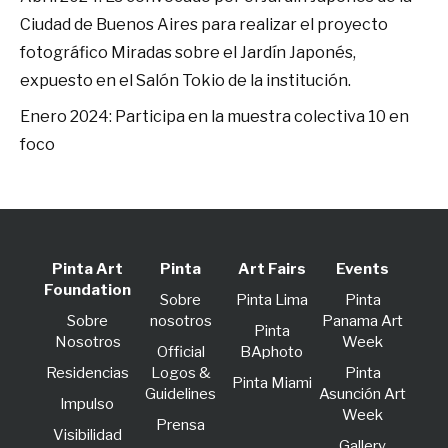
Ciudad de Buenos Aires para realizar el proyecto
fotográfico Miradas sobre el Jardín Japonés,
expuesto en el Salón Tokio de la institución.
Enero 2024: Participa en la muestra colectiva 10 en
foco
Pinta Art
Pinta
Art Fairs
Events
Foundation
Sobre
Pinta Lima
Pinta
Sobre
nosotros
Panama Art
Pinta
Nosotros
Week
Official
BAphoto
Residencias
Logos &
Pinta
Pinta Miami
Guidelines
Asunción Art
lmpulso
Week
Prensa
Visibilidad
Gallery