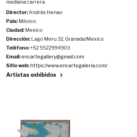
mediana carrera.
Director:
Andrés Henao
País:
México
Ciudad:
Mexico
Dirección:
Lago Meru 32, Granada/Mexico
Teléfono:
+52 5522994903
Email:
encartegallery@gmail.com
Sitio web:
https://www.encartegaleria.com/
Artistas exhibidos