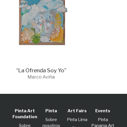
“La Ofrenda Soy Yo”
Marco Aviña
Pinta Art
Pinta
Art Fairs
Events
Foundation
Sobre
Pinta Lima
Pinta
Sobre
nosotros
Panama Art