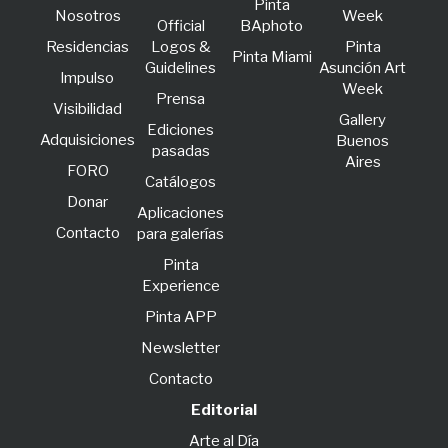
Pinta
Nosotros
Week
Official
BAphoto
Residencias
Logos &
Pinta
Pinta Miami
Guidelines
Asunción Art
lmpulso
Week
Prensa
Visibilidad
Gallery
Ediciones
Adquisiciones
Buenos
pasadas
Aires
FORO
Catálogos
Donar
Aplicaciones
Contacto
para galerías
Pinta
Experience
Pinta APP
Newsletter
Contacto
Editorial
Arte al Día