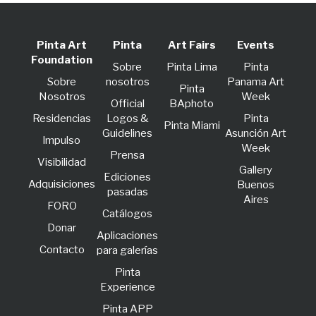
Pinta Art
Pinta
Art Fairs
Events
Foundation
Sobre
Pinta Lima
Pinta
Sobre
nosotros
Panama Art
Pinta
Nosotros
Week
Official
BAphoto
Residencias
Logos &
Pinta
Pinta Miami
Guidelines
Asunción Art
lmpulso
Week
Prensa
Visibilidad
Gallery
Ediciones
Adquisiciones
Buenos
pasadas
Aires
FORO
Catálogos
Donar
Aplicaciones
Contacto
para galerías
Pinta
Experience
Pinta APP