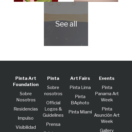
Pinta Art
Pinta
Art Fairs
Events
Foundation
Sobre
Pinta Lima
Pinta
Sobre
nosotros
Panama Art
Pinta
Nosotros
Week
Official
BAphoto
Residencias
Logos &
Pinta
Pinta Miami
Guidelines
Asunción Art
lmpulso
Week
Prensa
Visibilidad
Gallery