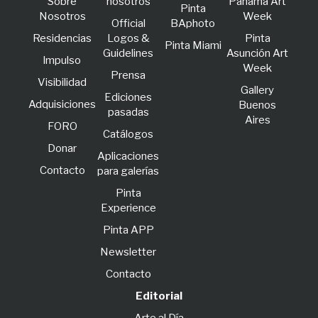
Sobre
nosotros
Panama Art
Pinta
Nosotros
Week
Official
BAphoto
Residencias
Logos &
Pinta
Pinta Miami
Guidelines
Asunción Art
lmpulso
Week
Prensa
Visibilidad
Gallery
Ediciones
Adquisiciones
Buenos
pasadas
Aires
FORO
Catálogos
Donar
Aplicaciones
Contacto
para galerías
Pinta
Experience
Pinta APP
Newsletter
Contacto
Editorial