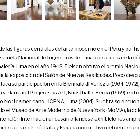
 de las figuras centrales del arte moderno en el Perú y part
 Escuela Nacional de Ingenieros de Lima. que a fines de la d
Galería Lima en el año 1948, Eielson obtuvo el premio Naciona
 la exposición del Salón de Nuevas Realidades. Poco después 
taca su participación en la Biennale di Venezia (1964, 1972),
 y Plans and Projects as Art, Kunsthalle, Berna (1969); entre 
ano Norteamericano - ICPNA, Lima (2004). Su obra se encue
ndo el Museo de Arte Moderno de Nueva York (MoMA), la cole
 atención internacional, desarrollándose exhibiciones ampli
homenajes en Perú, Italia y España con motivo del centenari