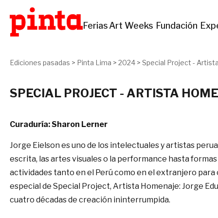
Ferias
Art Weeks
Fundación
Exp
Ediciones pasadas
>
Pinta Lima
>
2024
>
Special Project - Artis
SPECIAL PROJECT - ARTISTA HOM
Curaduría: Sharon Lerner
Jorge Eielson es uno de los intelectuales y artistas peru
escrita, las artes visuales o la performance hasta formas
actividades tanto en el Perú como en el extranjero para c
especial de Special Project, Artista Homenaje: Jorge Edua
cuatro décadas de creación ininterrumpida.