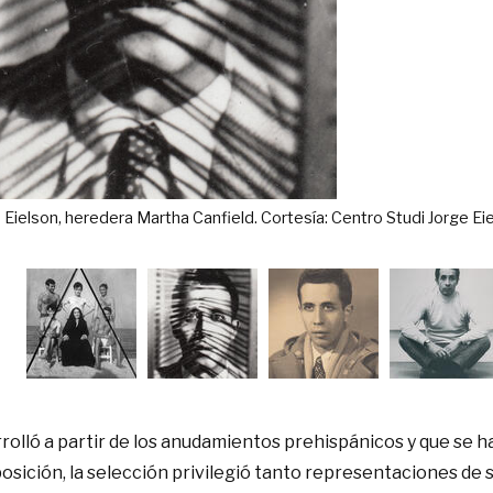
n. Fotografía © Jorge Eielson, heredera Martha Canfield. Cortesía: C
rrolló a partir de los anudamientos prehispánicos y que se 
osición, la selección privilegió tanto representaciones de 