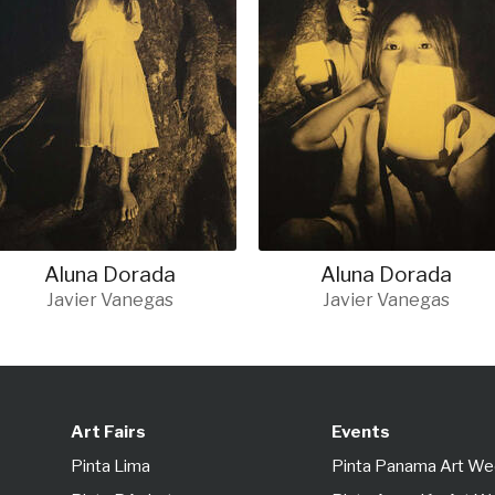
Aluna Dorada
Aluna Dorada
Javier Vanegas
Javier Vanegas
Art Fairs
Events
Pinta Lima
Pinta Panama Art W