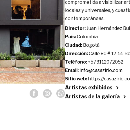
comprometida a visibilizar ar
locales y universales, y cues
contemporáneas.
Director:
Juan Hernández Bu
País:
Colombia
Ciudad:
Bogotá
Dirección:
Calle 80 # 12-55 B
Teléfono:
+573112072052
Email:
info@casazirio.com
Sitio web:
https://casazirio.c
Artistas exhibidos
Artistas de la galería