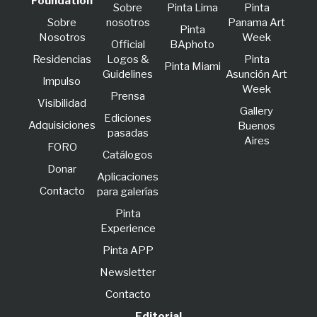
Foundation
Sobre
Pinta Lima
Pinta
Sobre
nosotros
Panama Art
Pinta
Nosotros
Week
Official
BAphoto
Residencias
Logos &
Pinta
Pinta Miami
Guidelines
Asunción Art
lmpulso
Week
Prensa
Visibilidad
Gallery
Ediciones
Adquisiciones
Buenos
pasadas
Aires
FORO
Catálogos
Donar
Aplicaciones
Contacto
para galerías
Pinta
Experience
Pinta APP
Newsletter
Contacto
Editorial