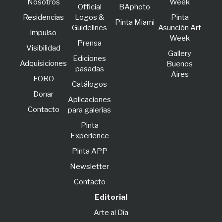
Nosotros
Week
Official
BAphoto
Residencias
Logos &
Pinta
Pinta Miami
Guidelines
Asunción Art
lmpulso
Week
Prensa
Visibilidad
Gallery
Ediciones
Adquisiciones
Buenos
pasadas
Aires
FORO
Catálogos
Donar
Aplicaciones
Contacto
para galerías
Pinta
Experience
Pinta APP
Newsletter
Contacto
Editorial
Arte al Día