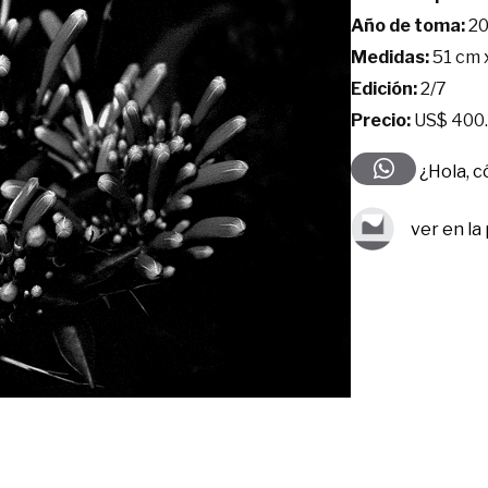
Año de toma:
20
Medidas:
51 cm 
Edición:
2/7
Precio:
US$ 400
¿Hola, 
ver en la