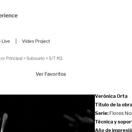
erience
 Live
Video Project
or Principal
>
Subsuelo
>
S/T #11
Ver Favoritos
Verónica Orta
Título de la obra
Serie:
Flores No
Técnica y sopor
Año de impresió