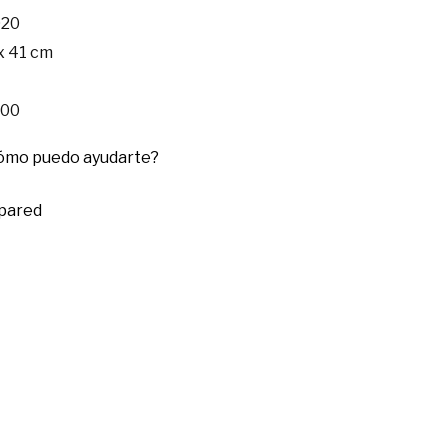
20
x 41 cm
.00
cómo puedo ayudarte?
 pared