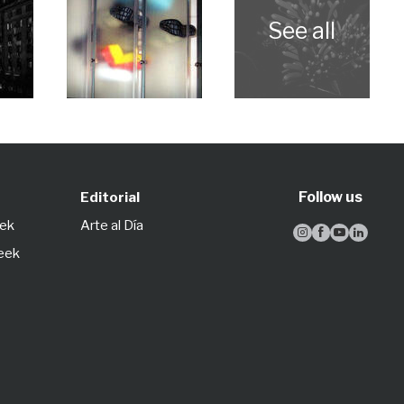
Follow us
Editorial
eek
Arte al Día




Week