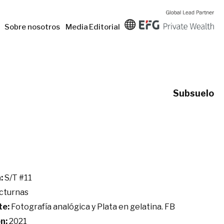
Sobre nosotros
Media
Editorial
Subsuelo
:
S/T #11
cturnas
te:
Fotografía analógica y Plata en gelatina. FB
n:
2021