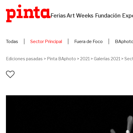
Ferias
Art Weeks
Fundación
Exp
Todas
Sector Principal
Fuera de Foco
BAphoto
Ediciones pasadas
>
Pinta BAphoto
>
2021
>
Galerías 2021
>
Sect