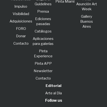
Pinta Miami
Guidelines
Asunción Art
lmpulso
Week
Prensa
Visibilidad
Gallery
Ediciones
Adquisiciones
Buenos
pasadas
Aires
FORO
Catálogos
Donar
Aplicaciones
Contacto
para galerías
Pinta
Experience
Pinta APP
Newsletter
Contacto
Editorial
Arte al Día
Follow us