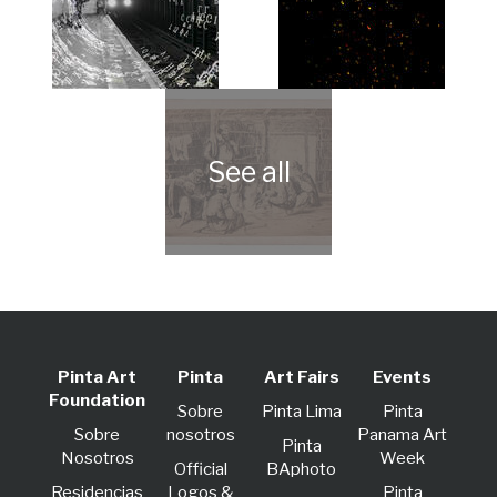
Pinta Art
Pinta
Art Fairs
Events
Foundation
Sobre
Pinta Lima
Pinta
Sobre
nosotros
Panama Art
Pinta
Nosotros
Week
Official
BAphoto
Residencias
Logos &
Pinta