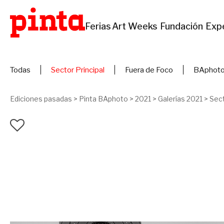
Ferias
Art Weeks
Fundación
Exp
Todas
Sector Principal
Fuera de Foco
BAphoto
Ediciones pasadas
>
Pinta BAphoto
>
2021
>
Galerías 2021
>
Sect