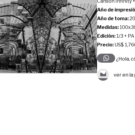
Canson Infinity 
Año de impresió
Año de toma:
20
Medidas:
100x3
Edición:
1/3 + PA
Precio:
US$ 1,76
¿Hola, 
ver en la