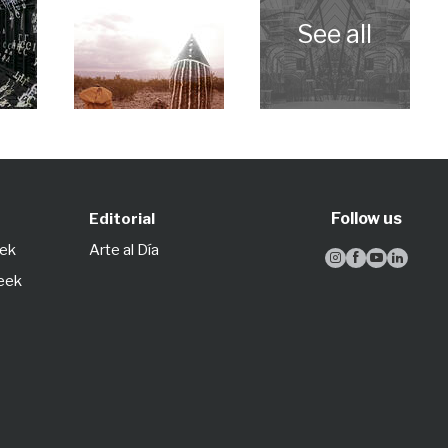
Follow us
Editorial
eek
Arte al Día




Week