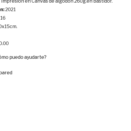
+ Impresión en Canvas de algodón 260g.en bastidor.
n:
2021
16
0x15cm.
0.00
cómo puedo ayudarte?
 pared