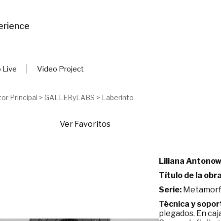
erience
 Live
Video Project
or Principal
>
GALLERyLABS
>
Laberinto
Ver Favoritos
Liliana Antono
Título de la obra
Serie:
Metamorfo
Técnica y sopor
plegados. En caj