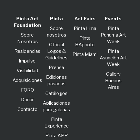
Pinta Art
Pinta
Art Fairs
Events
Foundation
Sobre
Pinta Lima
Pinta
Sobre
nosotros
Panama Art
Pinta
Nosotros
Week
Official
BAphoto
Residencias
Logos &
Pinta
Pinta Miami
Guidelines
Asunción Art
lmpulso
Week
Prensa
Visibilidad
Gallery
Ediciones
Adquisiciones
Buenos
pasadas
Aires
FORO
Catálogos
Donar
Aplicaciones
Contacto
para galerías
Pinta
Experience
Pinta APP