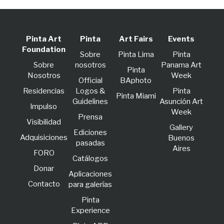
Pinta Art
Pinta
Art Fairs
Events
Foundation
Sobre
Pinta Lima
Pinta
Sobre
nosotros
Panama Art
Pinta
Nosotros
Week
Official
BAphoto
Residencias
Logos &
Pinta
Pinta Miami
Guidelines
Asunción Art
lmpulso
Week
Prensa
Visibilidad
Gallery
Ediciones
Adquisiciones
Buenos
pasadas
Aires
FORO
Catálogos
Donar
Aplicaciones
Contacto
para galerías
Pinta
Experience