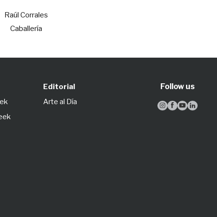
Raúl Corrales
Caballería
Follow us
Editorial
eek
Arte al Día




Week