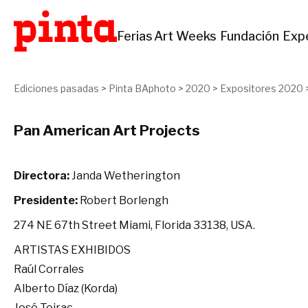
Ferias
Art Weeks
Fundación
Exp
Ediciones pasadas
>
Pinta BAphoto
>
2020
>
Expositores 2020
Pan American Art Projects
Directora:
Janda Wetherington
Presidente:
Robert Borlengh
274 NE 67th Street Miami, Florida 33138, USA.
ARTISTAS EXHIBIDOS
Raúl Corrales
Alberto Díaz (Korda)
José Toirac