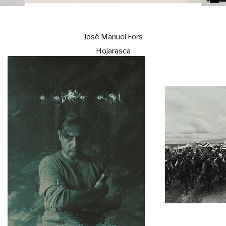
José Manuel Fors
Hojarasca