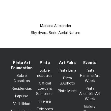
Mariana Alexander
Sky rivers. Serie Aerial Nature
Pinta Art
Pinta
Art Fairs
Events
Foundation
Sobre
Pinta Lima
Pinta
Sobre
nosotros
Panama Art
Pinta
Nosotros
Week
Official
BAphoto
Residencias
Logos &
Pinta
Pinta Miami
Guidelines
Asunción Art
lmpulso
Week
Prensa
Visibilidad
Gallery
Ediciones