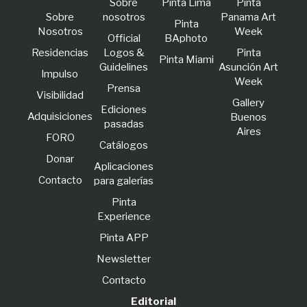
Sobre
Pinta Lima
Pinta
Sobre
nosotros
Panama Art
Pinta
Nosotros
Week
Official
BAphoto
Residencias
Logos &
Pinta
Pinta Miami
Guidelines
Asunción Art
lmpulso
Week
Prensa
Visibilidad
Gallery
Ediciones
Adquisiciones
Buenos
pasadas
Aires
FORO
Catálogos
Donar
Aplicaciones
Contacto
para galerías
Pinta
Experience
Pinta APP
Newsletter
Contacto
Editorial