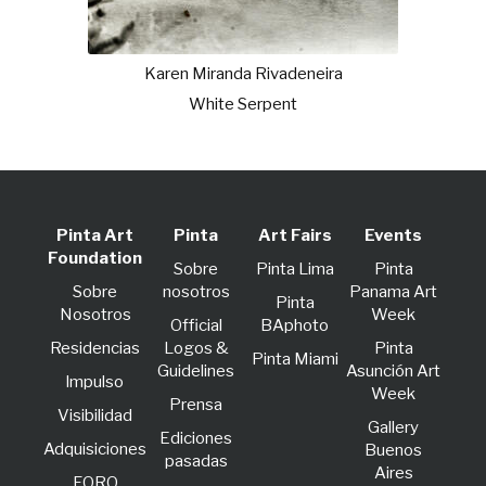
Karen Miranda Rivadeneira
White Serpent
Pinta Art
Pinta
Art Fairs
Events
Foundation
Sobre
Pinta Lima
Pinta
Sobre
nosotros
Panama Art
Pinta
Nosotros
Week
Official
BAphoto
Residencias
Logos &
Pinta
Pinta Miami
Guidelines
Asunción Art
lmpulso
Week
Prensa
Visibilidad
Gallery
Ediciones
Adquisiciones
Buenos
pasadas
Aires
FORO