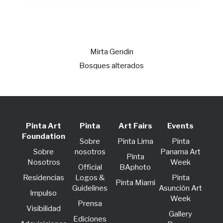
Mirta Gendin
Bosques alterados
Pinta Art
Pinta
Art Fairs
Events
Foundation
Sobre
Pinta Lima
Pinta
Sobre
nosotros
Panama Art
Pinta
Nosotros
Week
Official
BAphoto
Residencias
Logos &
Pinta
Pinta Miami
Guidelines
Asunción Art
lmpulso
Week
Prensa
Visibilidad
Gallery
Ediciones