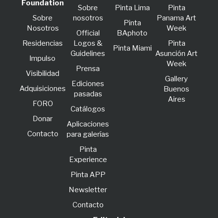
Foundation
Sobre
Pinta Lima
Pinta
Sobre
nosotros
Panama Art
Pinta
Nosotros
Week
Official
BAphoto
Residencias
Logos &
Pinta
Pinta Miami
Guidelines
Asunción Art
lmpulso
Week
Prensa
Visibilidad
Gallery
Ediciones
Adquisiciones
Buenos
pasadas
Aires
FORO
Catálogos
Donar
Aplicaciones
Contacto
para galerías
Pinta
Experience
Pinta APP
Newsletter
Contacto